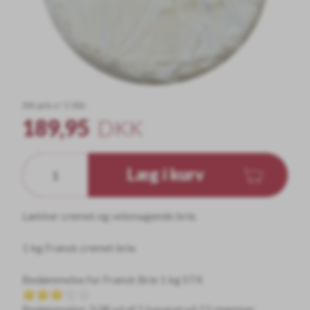
Stk pris v/ 1 Stk:
189,95
DKK
Læg i kurv
Lækker cremet og velsmagende brie.
1 kg Fransk cremet brie.
Bedømmelse for
Fransk Brie 1 kg STK
Bedømmelse: 3.08 ud af 5 baseret på
12
stemmer