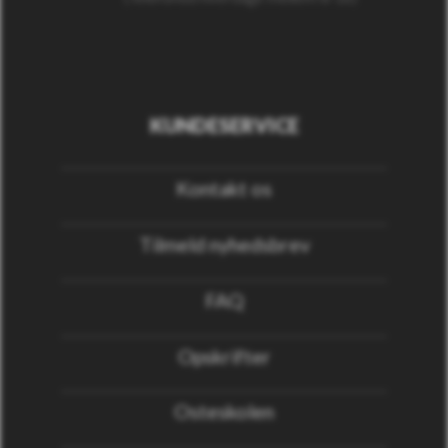
KUNDESERVICE
Kontakt os
Tilmeld nyhedsbrev
FAQ
Opskrifter
Osteskolen