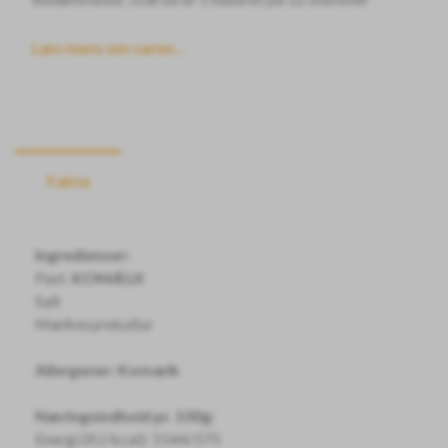
Læs mere om varen...
Fakta
Ingredienser:
Past.
KOMÆLK
Salt
Mælkesyrekultur
Allergener: Komælk
Næringsindhold pr. 100g:
Energi (KJ/kcal): 1544/375