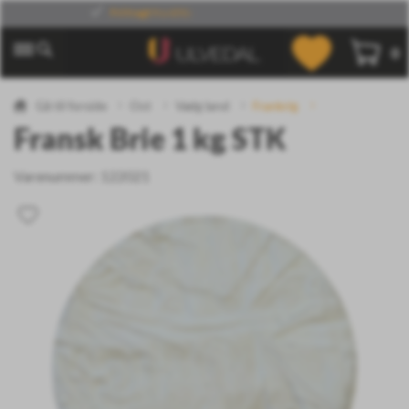
Kvalitet og håndværk
0
Gå til forside
Ost
Vælg land
Frankrig
Fransk Brie 1 kg STK
Varenummer:
122021