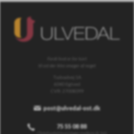
Fordi livet er for kort
til ost der ikke smager af noget
Tudvadvej 1A
6040 Egtved
CVR: 27008399
post@ulvedal-ost.dk
75 55 08 88
(Telefontid hverdage mellem 8-16)