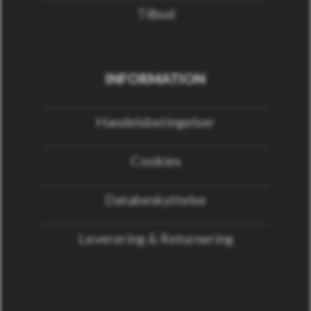
Tilbud
INFORMATION
Handelsbetingelser
Cookies
Databeskyttelse
Leverering & Returnering