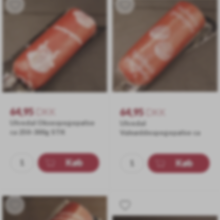
64,95
DKK
64,95
DKK
Ulvedal Oksespegepølse
Ulvedal
ca 250-300g STK
Valnøddespegepølse ca
250-300g STK
Køb
Køb