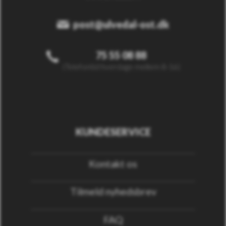
post@ulvedal-ost.dk
75 55 08 88
(Telefontid hverdage mellem 8-16)
KUNDESERVICE
Kontakt os
Tilmeld nyhedsbrev
FAQ