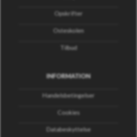
Opskrifter
Osteskolen
Tilbud
INFORMATION
Handelsbetingelser
Cookies
Databeskyttelse