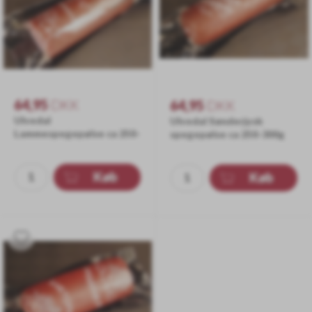
64,95
DKK
64,95
DKK
Ulvedal
Ulvedal Sønderjysk
Lammespegepølse ca 250-
spegepølse ca 250-300g
300g
STK
Køb
Køb