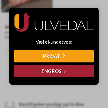
64,95
DKK
Ulvedal
Kartoffelspegepølse ca
Vælg kundetype:
250-300g
Køb
PRIVAT
ENGROS
Bestil inden onsdag og få dine