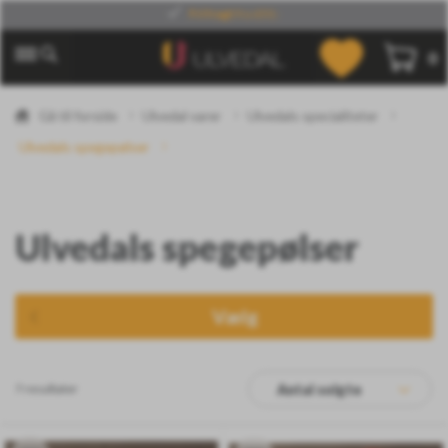
Kvalitet og håndværk
0
Gå til forside
Ulvedal varer
Ulvedals specialiteter
Ulvedals spegepølser
Ulvedals spegepølser
Vælg
7 resultater
Antal solgte