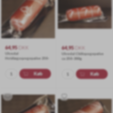
64,95
DKK
64,95
DKK
Ulvedal
Ulvedal Chilispegepølse
Hvidløgsspegepølse 250-
ca 250-300g
300g
Køb
Køb