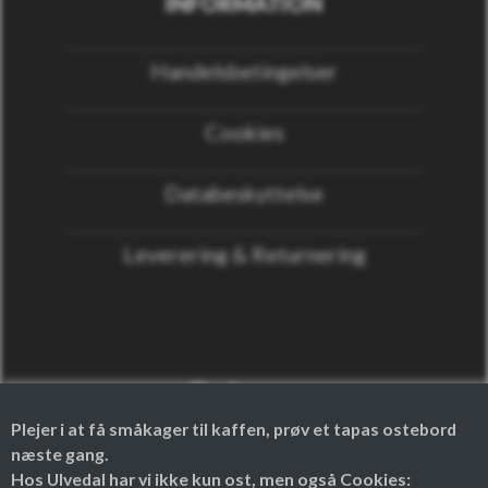
INFORMATION
Handelsbetingelser
Cookies
Databeskyttelse
Leverering & Returnering
Følg os
Plejer i at få småkager til kaffen, prøv et tapas ostebord
næste gang.
Facebook
Instagram
Hos Ulvedal har vi ikke kun ost, men også Cookies: