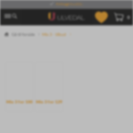
Kvalitet og håndværk
0
Gå til forside
Mix 3 - tilbud
Mix 3 for 100
Mix 3 for 129