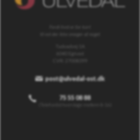
Fordi livet er for kort
til ost der ikke smager af noget
Tudvadvej 1A
6040 Egtved
CVR: 27008399
post@ulvedal-ost.dk
75 55 08 88
(Telefontid hverdage mellem 8-16)