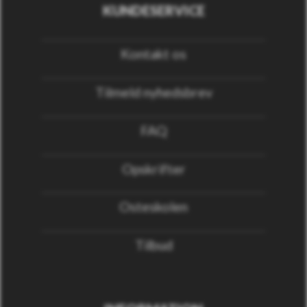
KUNDESERVICE
Kontakt os
Tilmeld nyhedsbrev
FAQ
Opskrifter
Osteskolen
Tilbud