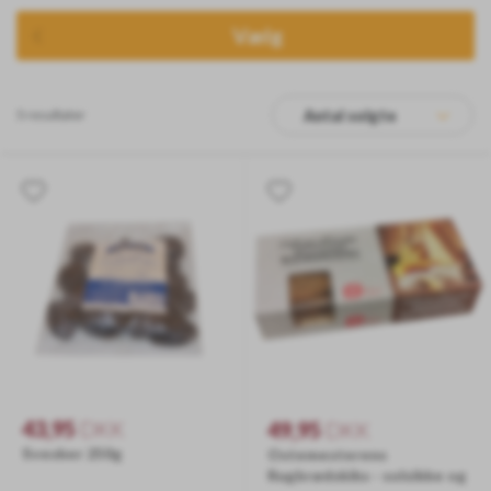
Vælg
5 resultater
Antal solgte
43,95
DKK
49,95
DKK
Svesker 250g
Ostemesterens
Rugbrødskiks - solsikke og