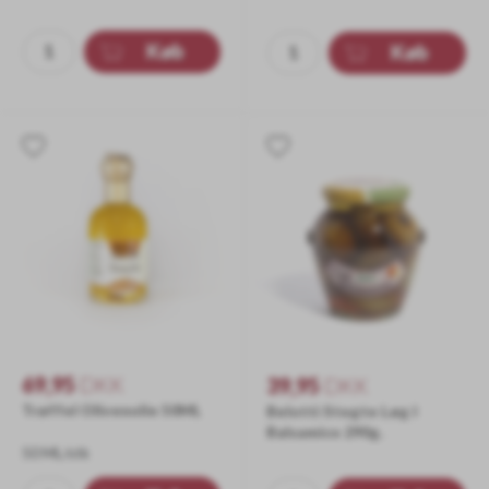
sesam
FÅ STYK + KORT DATO = LILLE 
Køb
Køb
69,95
DKK
39,95
DKK
Trøffel Olivenolie 50ML
Belotti Stegte Løg I
Balsamico 290g.
50 ML/stk