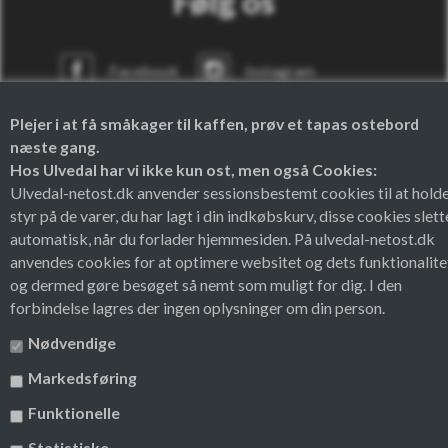
Følg os
Facebook
Instagram
Plejer i at få småkager til kaffen, prøv et tapas ostebord
næste gang.
Hos Ulvedal har vi ikke kun ost, men også Cookies:
Ulvedal-netost.dk anvender sessionsbestemt cookies til at hold
styr på de varer, du har lagt i din indkøbskurv, disse cookies slett
automatisk, når du forlader hjemmesiden. På ulvedal-netost.dk
anvendes cookies for at optimere websitet og dets funktionalite
og dermed gøre besøget så nemt som muligt for dig. I den
forbindelse lagres der ingen oplysninger om din person.
Nødvendige
Theme by
Markedsføring
Funktionelle
Statistiske