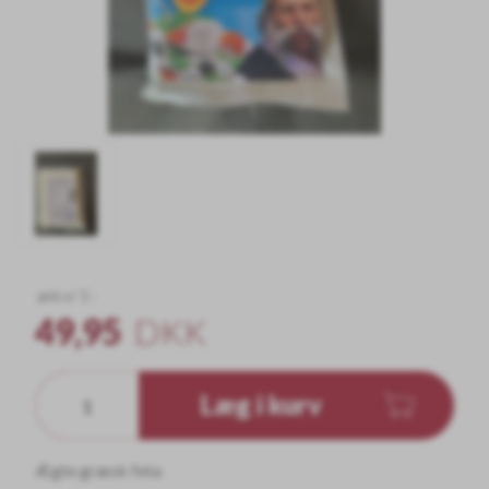
pris v/ 1 :
49,95
DKK
Læg i kurv
Ægte græsk feta