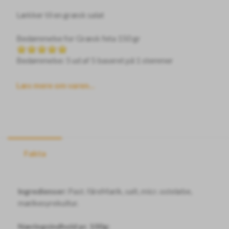
Lækker til en græsk salat
Bedømmelse for
Græsk feta 150 gr
Bedømmelse: 5 ud af 5 baseret på
1
stemmer
Læs mere om varen...
Fakta
Ingredienser:
Past. fåreMælk, salt, micr. osteløbe,
mælkesyrekultur.
Næringsindhold pr. 100g: