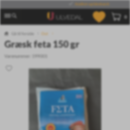
Kvalitet og håndværk
0
Gå til forside
Ost
Græsk feta 150 gr
Varenummer:
199001