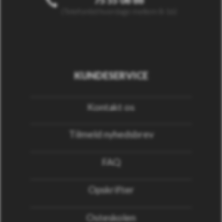
75 55 08 88
(Telefontid hverdage mellem 8-16)
KUNDESERVICE
Kontakt os
Tilmeld nyhedsbrev
FAQ
Opskrifter
Osteskolen