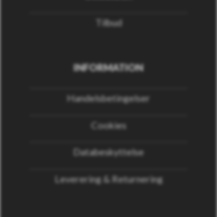
Tilbud
INFORMATION
Handelsbetingelser
Cookies
Databeskyttelse
Leverering & Returnering