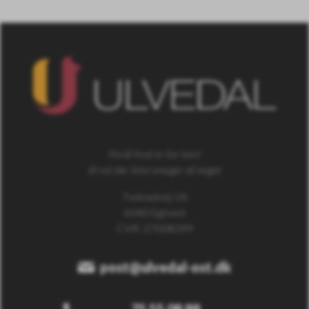
Fordi livet er for kort
til ost der ikke smager af noget
Tudvadvej 1A
6040 Egtved
CVR: 27008399
post@ulvedal-ost.dk